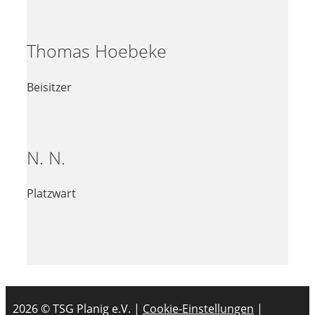
Thomas Hoebeke
Beisitzer
N. N.
Platzwart
2026 © TSG Planig e.V. |
Cookie-Einstellungen
|